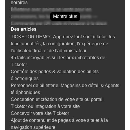
horaires
Billetterie avec points de vente pour les
concessions, les bars et les restaurants —
Montre plus
Commande par QR code et livraison à la place
Des articles
Augmentez vos revenus de billetterie grâce aux
TICKETOR DEMO - Apprenez tout sur Ticketor, les
options supplémentaires
fonctionnalités, la configuration, l'expérience de
Billetterie, dons et gestion des donateurs
l'utilisateur final et de l'administrateur
Gestion de la réputation et des avis sur les billets
45 faits incroyables sur les prix imbattables de
Coupons et codes promotionnels pour la billetterie
Ticketor
Cartes-cadeaux pour la billetterie — Vendez, utilisez
Contrôle des portes & validation des billets
et augmentez vos revenus
électroniques
Prévention de la fraude et protection contre les
Personnel de billetterie, Magasins de détail & Agents
rétrofacturations pour la billetterie événementielle
téléphoniques
Instructions
Conception et création de votre site ou portail
Tout savoir sur la vente de billets en ligne, la mise en
Ticketor ou intégration à votre site
place d'une billetterie et de votre site Ticketor
Concevoir votre site Ticketor
Créer un événement
Ajout de contenu et de pages à votre site et à la
Conseils pour créer un événement en ligne
navigation supérieure
Conception du plan de salle du lieu