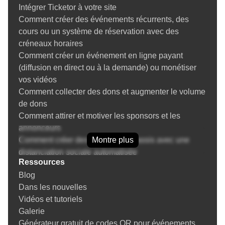
Intégrer Ticketor à votre site
Ajout/mise à jour des tickets
Comment créer des événements récurrents, des
Conseils pour créer des événements avec une
cours ou un système de réservation avec des
distance de sécurité en raison de COVID-19
créneaux horaires
Création et gestion des lieux
Comment créer un événement en ligne payant
Créer des événements récurrents et la réplication
(diffusion en direct ou à la demande) ou monétiser
d'événements
vos vidéos
Abonnements de saison / Adhésion
Comment collecter des dons et augmenter le volume
Forfaits / Forfaits d'événements
de dons
Mise en place Groupe / Couple / Famille /
Comment attirer et motiver les sponsors et les
Occupation double / Billets Table entière
annonceurs
Événements sur plusieurs jours
Comment créer des événements assis avec une
Montre plus
Gestionnaire de Questions (Questions posées aux
distanciation sociale automatisée
acheteurs)
Ressources
Tout sur les abonnements de saison et les
Intégration du processeur de paiement
Blog
abonnements pour les théâtres et le sports :
Intégration PayPal
Dans les nouvelles
configuration, vente, utilisation
Zelle, Venmo, virement bancaire, paiement en
Vidéos et tutoriels
Tout sur la vente et l'utilisation de cartes-cadeaux
espèces, autres méthodes de paiement
Galerie
Comment configurer une billetterie ou une billetterie
PDV (point de vente) : vendez des billets par
Générateur gratuit de codes QR pour événements
ou vendre des billets en déplacement