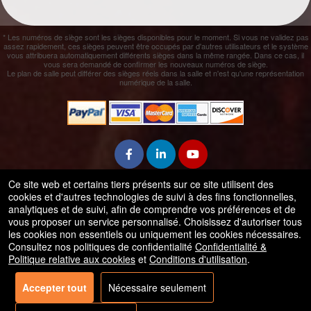
* Les numéros de siège sont les sièges disponibles pour le moment. Si vous ne validez pas
assez rapidement, ces sièges peuvent être occupés par d'autres utilisateurs et le système
vous attribuera automatiquement différents sièges dans la même rangée. Dans ce cas, il
vous sera demandé de confirmer les nouveaux numéros de siège.
Le plan de salle peut différer des sièges réels dans la salle et n'est qu'une représentation
numérique de la salle.
Ce site web et certains tiers présents sur ce site utilisent des
cookies et d'autres technologies de suivi à des fins fonctionnelles,
© Tous les droits sont réservés.
analytiques et de suivi, afin de comprendre vos préférences et de
50.28.84.148
vous proposer un service personnalisé. Choisissez d'autoriser tous
Conditions d'utilisation
les cookies non essentiels ou uniquement les cookies nécessaires.
Consultez nos politiques de confidentialité
Confidentialité &
Politique relative aux cookies
et
Conditions d'utilisation
.
Accepter tout
Nécessaire seulement