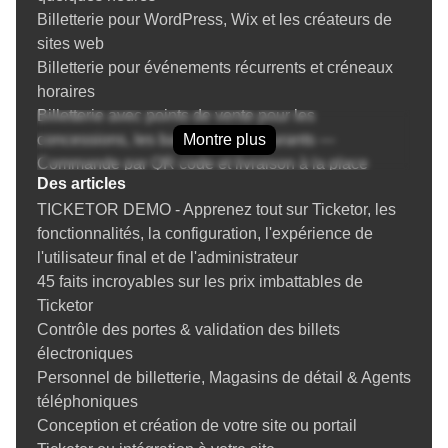
Billetterie pour WordPress, Wix et les créateurs de
sites web
Billetterie pour événements récurrents et créneaux
horaires
Billetterie avec points de vente pour les
concessions, les bars et les restaurants —
Montre plus
Commande par QR code et livraison à la place
Des articles
Augmentez vos revenus de billetterie grâce aux
TICKETOR DEMO - Apprenez tout sur Ticketor, les
options supplémentaires
fonctionnalités, la configuration, l'expérience de
Billetterie, dons et gestion des donateurs
l'utilisateur final et de l'administrateur
Gestion de la réputation et des avis sur les billets
45 faits incroyables sur les prix imbattables de
Coupons et codes promotionnels pour la billetterie
Ticketor
Cartes-cadeaux pour la billetterie — Vendez, utilisez
Contrôle des portes & validation des billets
et augmentez vos revenus
électroniques
Prévention de la fraude et protection contre les
Personnel de billetterie, Magasins de détail & Agents
rétrofacturations pour la billetterie événementielle
téléphoniques
Instructions
Conception et création de votre site ou portail
Tout savoir sur la vente de billets en ligne, la mise en