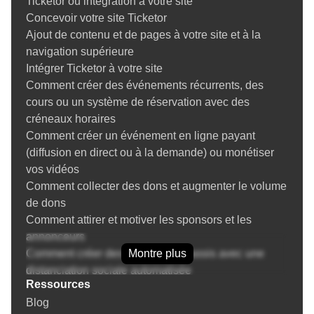
Ticketor ou intégration à votre site
place d'une billetterie et de votre site Ticketor
Concevoir votre site Ticketor
Créer un événement
Ajout de contenu et de pages à votre site et à la
Conseils pour créer un événement en ligne
navigation supérieure
Conception du plan de salle du lieu
Intégrer Ticketor à votre site
Ajout/mise à jour des tickets
Comment créer des événements récurrents, des
Conseils pour créer des événements avec une
cours ou un système de réservation avec des
distance de sécurité en raison de COVID-19
créneaux horaires
Création et gestion des lieux
Comment créer un événement en ligne payant
Créer des événements récurrents et la réplication
(diffusion en direct ou à la demande) ou monétiser
d'événements
vos vidéos
Abonnements de saison / Adhésion
Comment collecter des dons et augmenter le volume
Forfaits / Forfaits d'événements
de dons
Mise en place Groupe / Couple / Famille /
Comment attirer et motiver les sponsors et les
Occupation double / Billets Table entière
annonceurs
Événements sur plusieurs jours
Comment créer des événements assis avec une
Montre plus
Gestionnaire de Questions (Questions posées aux
distanciation sociale automatisée
acheteurs)
Ressources
Tout sur les abonnements de saison et les
Intégration du processeur de paiement
Blog
abonnements pour les théâtres et le sports :
Intégration PayPal