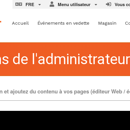
FRE
Menu utilisateur
Vous con
Accueil
Événements en vedette
Magasin
C
s de l'administrateur
 et ajoutez du contenu à vos pages (éditeur Web / éd