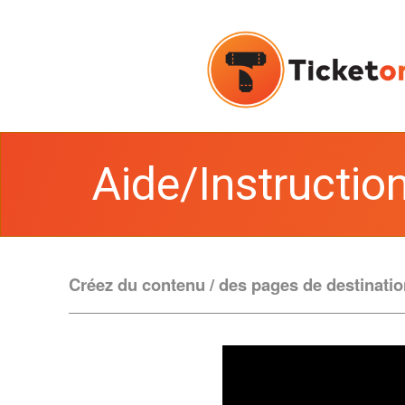
Aide/Instruction
Créez du contenu / des pages de destination