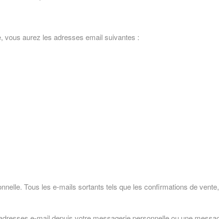
e, vous aurez les adresses email suivantes :
nelle. Tous les e-mails sortants tels que les confirmations de vente, l
e ces adresses e-mail depuis votre messagerie personnelle ou une mes