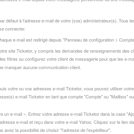
 défaut à l'adresse e-mail de votre (vos) administrateur(s). Tous le
 se connecter.
chaque e-mail est redirigé depuis "Panneau de configuration > Compt
otre site Ticketor, y compris les demandes de renseignements des clie
s filtres ou configurez votre client de messagerie pour que les e-m
 ne manquer aucune communication client.
is votre ou vos adresses e-mail Ticketor, vous pouvez utiliser votr
 adresse(s) e-mail Ticketor en tant que compte "Compte" ou "Mailbox" o
ire un e-mail ». Entrez votre adresse e-mail Ticketor dans la case "A
adresse e-mail et reçu dans votre e-mail Yahoo. Cliquez sur le lien da
avez la possibilité de choisir "l'adresse de l'expéditeur".