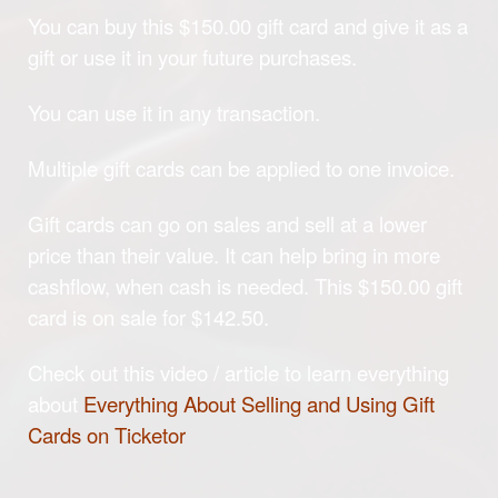
You can buy this $150.00 gift card and give it as a
gift or use it in your future purchases.
You can use it in any transaction.
Multiple gift cards can be applied to one invoice.
Gift cards can go on sales and sell at a lower
price than their value. It can help bring in more
cashflow, when cash is needed. This $150.00 gift
card is on sale for $142.50.
Check out this video / article to learn everything
about
Everything About Selling and Using Gift
Cards on Ticketor