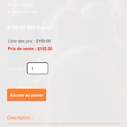
Local delivery
FedEx Overnight
$150.00 Gift Card
Liste des prix : $
150.00
Prix de vente : $
142.50
Quantité :
Ajouter au panier
Description :