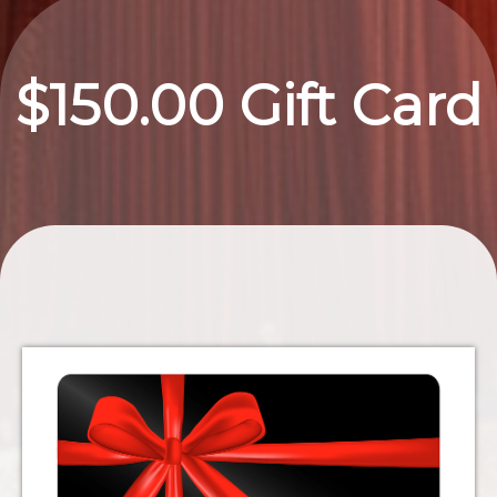
$150.00 Gift Card
T
s
l
v
e
l
d