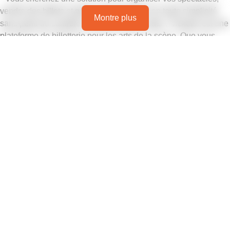
vendre des billets et gérer votre billetterie en toute simplicité,
Montre plus
sans perte de contrôle ni réduction des coûts ? Ticketor est une
plateforme de billetterie pour les arts de la scène. Que vous
soyez un artiste indépendant, une petite société de production
ou un théâtre communautaire, notre plateforme vous aide à
vendre plus de billets et à réaliser des économies, le tout au
même endroit.
Avec un logiciel de billetterie robuste pour les arts du
spectacle, vous pouvez gérer les ventes de billets en ligne et
sur place, suivre les plans de salle, accepter des dons et
commercialiser votre événement à l'aide du meilleur logiciel de
billetterie pour les arts du spectacle.
Tout ce que vous voulez pour vendre plus de
billets
Ticketor vous offre un contrôle total sur votre billetterie. Plutôt
que de rediriger vos visiteurs vers un site tiers, vous pouvez
vendre des billets depuis votre propre site web, sous votre