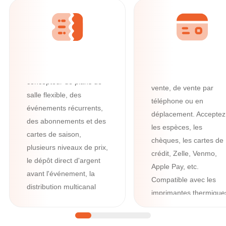
ligne
Avec des fonctionnalités
intégrées puissantes
Tous vos besoin
telles que la lecture de
en billetterie
codes-barres et de
Pour un maximum de
codes QR, un
billetterie, de points de
concepteur de plans de
vente, de vente par
salle flexible, des
téléphone ou en
événements récurrents,
déplacement. Acceptez
des abonnements et des
les espèces, les
cartes de saison,
chèques, les cartes de
plusieurs niveaux de prix,
crédit, Zelle, Venmo,
le dépôt direct d'argent
Apple Pay, etc.
avant l'événement, la
Compatible avec les
distribution multicanal
imprimantes thermique
des billets par e-mail,
les imprimantes Boca,
SMS, WhatsApp et
les lecteurs de cartes 