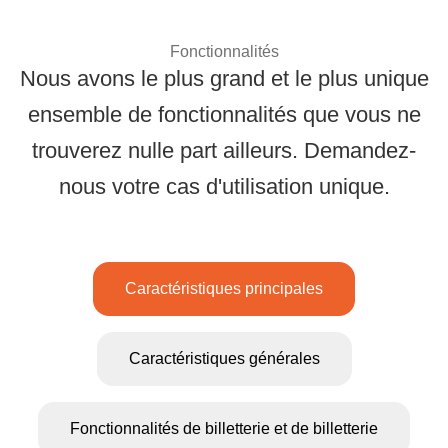
Google/Apple Wallet,
crédit, les caisses
ainsi que des outils
enregistreuses.
Fonctionnalités
avancés comme un
Nous avons le plus grand et le plus unique
gestionnaire de
questions et des
ensemble de fonctionnalités que vous ne
formulaires
Solutions complètes
trouverez nulle part ailleurs. Demandez-
personnalisés.
nous votre cas d'utilisation unique.
Caractéristiques principales
Caractéristiques générales
Fonctionnalités de billetterie et de billetterie