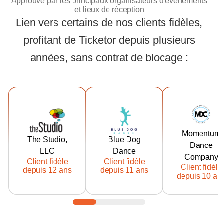
Approuvé par les principaux organisateurs d'événements
et lieux de réception
Lien vers certains de nos clients fidèles,
Approuvé par les pr
profitant de Ticketor depuis plusieurs
années, sans contrat de blocage :
https://tickets.t
https://fr.ticket
https://fr.tic
hestudiorockf
or.com/blued
or.com/mo
Momentu
ord.com
ogdance
ntumdance
The Studio,
Blue Dog
Dance
Client
Client
Client
LLC
Dance
Company
Ticketor
Ticketor
Ticketor
Client fidèle
Client fidèle
Client fidè
depuis : 2014
depuis : 2015
depuis : 20
depuis 12 ans
depuis 11 ans
depuis 10 a