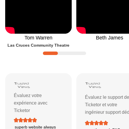
Tom Warren
Beth James
Las Cruces Community Theatre
Avis et notes sur Ticketor
| Avis et com
Évaluez votre
Évaluez le support d
expérience avec
Ticketor et votre
Ticketor
ingénieur support dé
superb website always