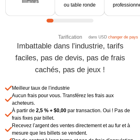
illimités
style boîte de
ou table ronde
professionn
dans autant de
de contrôle
nuit ou toute
lieux à travers
porte prend
combinaison et
le monde.
charge la
permet à
"sortie pour
l'acheteur de
Tarification
dans
USD
changer de pays
rentrée" af
choisir son
Imbattable dans l'industrie, tarifs
que vous
siège.
n'ayez pas
faciles, pas de devis, pas de frais
Apprendre
tamponner l
Économisez davantag
encore plus
participant
cachés, pas de jeux !
Apprendr
encore plu
Meilleur taux de l'industrie
Aucun frais pour vous. Transférez les frais aux
acheteurs.
À partir de
2,5 % +
$
0,00
par transaction. Oui ! Pas de
frais fixes par billet.
Recevez l'argent des ventes directement et au fur et à
mesure que les billets se vendent.