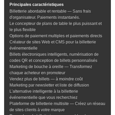
ni assistance informatique n'est requise. Compatible avec les
Principales caractéristiques
tablettes et les téléphones, vous pouvez scanner vos billets à
Billetterie abordable et rentable — Sans frais
l'entrée. Notre système de billetterie en ligne pour artistes vous
d'organisateur. Paiements instantanés.
garantit une image professionnelle et un gain de temps à
Le concepteur de plans de table le plus puissant et
chaque étape.
le plus flexible
Options de paiement multiples et paiements directs
Idéal pour les artistes du spectacle et les
Créateur de sites Web et CMS pour la billetterie
théâtres communautaires
événementielle
Billets électroniques intelligents, numérisation de
Nous connaissons les besoins spécifiques des petits
codes QR et conception de billets personnalisés
théâtres, des productions communautaires et des artistes solo.
Marketing de bouche à oreille — Transformez
C'est pourquoi Ticketor n'est pas un simple logiciel; c'est une
chaque acheteur en promoteur
solution de billetterie de théâtre
communautaire complète,
Vendez plus de billets — à moindre coût
abordable, flexible et évolutive selon vos besoins.
Marketing par newsletter et liste de diffusion
Des productions scolaires aux comédies musicales, notre
L'alternative intelligente à la billetterie
billetterie pour les arts de la scène vous permet de fournir des
événementielle que vous recherchiez
places réservées, de surveiller les ventes en temps réel, de
Plateforme de billetterie multisite — Créez un réseau
gérer les bénévoles ou les ouvreurs et d'offrir une expérience
de sites clients à votre marque
sans tracas à tous vos invités.