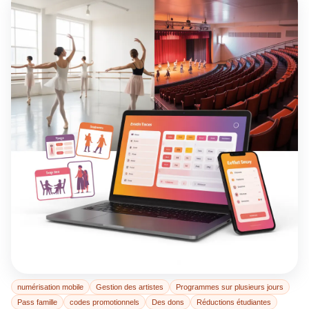
numérisation mobile
Gestion des artistes
Programmes sur plusieurs jours
Pass famille
codes promotionnels
Des dons
Réductions étudiantes