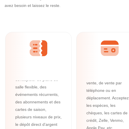
avez besoin et laissez le reste.
Ticketor : la solution d'organisation d'é
Tous vos besoins
en billetterie en
ligne
Avec des fonctionnalités
intégrées puissantes
Tous vos besoin
telles que la lecture de
en billetterie
codes-barres et de
Pour un maximum de
codes QR, un
billetterie, de points de
concepteur de plans de
vente, de vente par
salle flexible, des
téléphone ou en
événements récurrents,
déplacement. Acceptez
des abonnements et des
les espèces, les
cartes de saison,
chèques, les cartes de
plusieurs niveaux de prix,
crédit, Zelle, Venmo,
le dépôt direct d'argent
Apple Pay, etc.