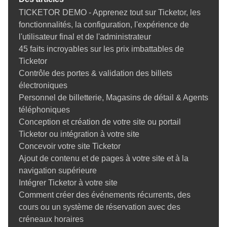
Augmentez vos revenus de billetterie grâce aux
TICKETOR DEMO - Apprenez tout sur Ticketor, les
options supplémentaires
fonctionnalités, la configuration, l'expérience de
Billetterie, dons et gestion des donateurs
l'utilisateur final et de l'administrateur
Gestion de la réputation et des avis sur les billets
45 faits incroyables sur les prix imbattables de
Coupons et codes promotionnels pour la billetterie
Ticketor
Cartes-cadeaux pour la billetterie — Vendez, utilisez
Contrôle des portes & validation des billets
et augmentez vos revenus
électroniques
Prévention de la fraude et protection contre les
Personnel de billetterie, Magasins de détail & Agents
rétrofacturations pour la billetterie événementielle
téléphoniques
Instructions
Conception et création de votre site ou portail
Tout savoir sur la vente de billets en ligne, la mise en
Ticketor ou intégration à votre site
place d'une billetterie et de votre site Ticketor
Concevoir votre site Ticketor
Créer un événement
Ajout de contenu et de pages à votre site et à la
Conseils pour créer un événement en ligne
navigation supérieure
Conception du plan de salle du lieu
Intégrer Ticketor à votre site
Ajout/mise à jour des tickets
Comment créer des événements récurrents, des
Conseils pour créer des événements avec une
cours ou un système de réservation avec des
distance de sécurité en raison de COVID-19
créneaux horaires
Création et gestion des lieux