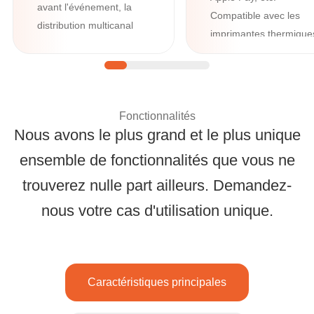
avant l'événement, la
Compatible avec les
distribution multicanal
imprimantes thermique
des billets par e-mail,
les imprimantes Boca,
SMS, WhatsApp et
les lecteurs de cartes 
Google/Apple Wallet,
crédit, les caisses
ainsi que des outils
enregistreuses.
Fonctionnalités
avancés comme un
Nous avons le plus grand et le plus unique
gestionnaire de
questions et des
ensemble de fonctionnalités que vous ne
formulaires
Solutions complètes
trouverez nulle part ailleurs. Demandez-
personnalisés.
nous votre cas d'utilisation unique.
Caractéristiques principales