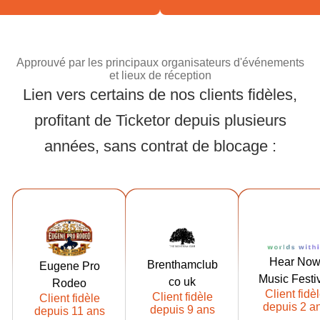
Approuvé par les principaux organisateurs d'événements
et lieux de réception
Lien vers certains de nos clients fidèles,
Approuvé par les pr
profitant de Ticketor depuis plusieurs
années, sans contrat de blocage :
https://tickets.
https://fr.ticket
https://fr.tic
eugeneproro
or.com/brenth
or.com/hea
deo.com
amclub
ow
Hear No
Brenthamclub
Eugene Pro
Client
Client
Client
Music Festi
co uk
Rodeo
Ticketor
Ticketor
Ticketor
Client fidè
Client fidèle
Client fidèle
depuis 2 a
depuis 9 ans
depuis : 2015
depuis : 2017
depuis : 20
depuis 11 ans