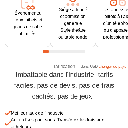
amphithéâtre,
plans de salle.
professionn
la table ronde
Siège attribué
Scannez l
Organisez
pour scanner
Événements,
(style dîner), le
et admission
billets à l'a
autant
admettre l
lieux, billets et
style restaurant
générale
d'un téléph
d'événements
participant
plans de salle
/ cabaret, le
Style théâtre
ou d'appare
simultanés
L'applicati
illimités
style boîte de
ou table ronde
professionn
dans autant de
de contrôle
nuit ou toute
lieux à travers
porte prend
combinaison et
le monde.
charge la
permet à
"sortie pour
l'acheteur de
Tarification
dans
USD
changer de pays
rentrée" af
choisir son
Imbattable dans l'industrie, tarifs
que vous
siège.
n'ayez pas
faciles, pas de devis, pas de frais
Apprendre
tamponner l
Économisez davantag
encore plus
participant
cachés, pas de jeux !
Apprendr
encore plu
Meilleur taux de l'industrie
Aucun frais pour vous. Transférez les frais aux
acheteurs.